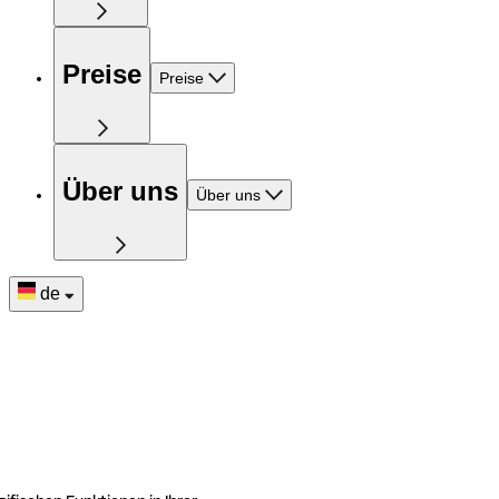
Preise
Preise
Über uns
Über uns
de