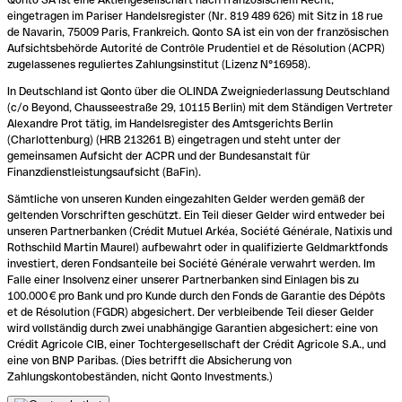
eingetragen im Pariser Handelsregister (Nr. 819 489 626) mit Sitz in 18 rue
de Navarin, 75009 Paris, Frankreich. Qonto SA ist ein von der französischen
Aufsichtsbehörde Autorité de Contrôle Prudentiel et de Résolution (ACPR)
zugelassenes reguliertes Zahlungsinstitut (Lizenz N°16958).
In Deutschland ist Qonto über die OLINDA Zweigniederlassung Deutschland
(c/o Beyond, Chausseestraße 29, 10115 Berlin) mit dem Ständigen Vertreter
Alexandre Prot tätig, im Handelsregister des Amtsgerichts Berlin
(Charlottenburg) (HRB 213261 B) eingetragen und steht unter der
gemeinsamen Aufsicht der ACPR und der Bundesanstalt für
Finanzdienstleistungsaufsicht (BaFin).
Sämtliche von unseren Kunden eingezahlten Gelder werden gemäß der
geltenden Vorschriften geschützt. Ein Teil dieser Gelder wird entweder bei
unseren Partnerbanken (Crédit Mutuel Arkéa, Société Générale, Natixis und
Rothschild Martin Maurel) aufbewahrt oder in qualifizierte Geldmarktfonds
investiert, deren Fondsanteile bei Société Générale verwahrt werden. Im
Falle einer Insolvenz einer unserer Partnerbanken sind Einlagen bis zu
100.000 € pro Bank und pro Kunde durch den Fonds de Garantie des Dépôts
et de Résolution (FGDR) abgesichert. Der verbleibende Teil dieser Gelder
wird vollständig durch zwei unabhängige Garantien abgesichert: eine von
Crédit Agricole CIB, einer Tochtergesellschaft der Crédit Agricole S.A., und
eine von BNP Paribas. (Dies betrifft die Absicherung von
Zahlungskontobeständen, nicht Qonto Investments.)