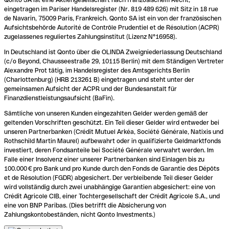
eingetragen im Pariser Handelsregister (Nr. 819 489 626) mit Sitz in 18 rue
de Navarin, 75009 Paris, Frankreich. Qonto SA ist ein von der französischen
Aufsichtsbehörde Autorité de Contrôle Prudentiel et de Résolution (ACPR)
zugelassenes reguliertes Zahlungsinstitut (Lizenz N°16958).
In Deutschland ist Qonto über die OLINDA Zweigniederlassung Deutschland
(c/o Beyond, Chausseestraße 29, 10115 Berlin) mit dem Ständigen Vertreter
Alexandre Prot tätig, im Handelsregister des Amtsgerichts Berlin
(Charlottenburg) (HRB 213261 B) eingetragen und steht unter der
gemeinsamen Aufsicht der ACPR und der Bundesanstalt für
Finanzdienstleistungsaufsicht (BaFin).
Sämtliche von unseren Kunden eingezahlten Gelder werden gemäß der
geltenden Vorschriften geschützt. Ein Teil dieser Gelder wird entweder bei
unseren Partnerbanken (Crédit Mutuel Arkéa, Société Générale, Natixis und
Rothschild Martin Maurel) aufbewahrt oder in qualifizierte Geldmarktfonds
investiert, deren Fondsanteile bei Société Générale verwahrt werden. Im
Falle einer Insolvenz einer unserer Partnerbanken sind Einlagen bis zu
100.000 € pro Bank und pro Kunde durch den Fonds de Garantie des Dépôts
et de Résolution (FGDR) abgesichert. Der verbleibende Teil dieser Gelder
wird vollständig durch zwei unabhängige Garantien abgesichert: eine von
Crédit Agricole CIB, einer Tochtergesellschaft der Crédit Agricole S.A., und
eine von BNP Paribas. (Dies betrifft die Absicherung von
Zahlungskontobeständen, nicht Qonto Investments.)