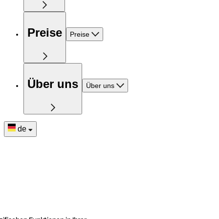
Preise
Preise
Über uns
Über uns
de