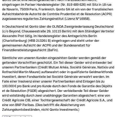
eingetragen im Pariser Handelsregister (Nr. 819 489 626) mit Sitz in 18 rue
de Navarin, 75009 Paris, Frankreich. Qonto SA ist ein von der französischen
Aufsichtsbehörde Autorité de Contrôle Prudentiel et de Résolution (ACPR)
zugelassenes reguliertes Zahlungsinstitut (Lizenz N°16958).
In Deutschland ist Qonto über die OLINDA Zweigniederlassung Deutschland
(c/o Beyond, Chausseestraße 29, 10115 Berlin) mit dem Ständigen Vertreter
Alexandre Prot tätig, im Handelsregister des Amtsgerichts Berlin
(Charlottenburg) (HRB 213261 B) eingetragen und steht unter der
gemeinsamen Aufsicht der ACPR und der Bundesanstalt für
Finanzdienstleistungsaufsicht (BaFin).
Sämtliche von unseren Kunden eingezahlten Gelder werden gemäß der
geltenden Vorschriften geschützt. Ein Teil dieser Gelder wird entweder bei
unseren Partnerbanken (Crédit Mutuel Arkéa, Société Générale, Natixis und
Rothschild Martin Maurel) aufbewahrt oder in qualifizierte Geldmarktfonds
investiert, deren Fondsanteile bei Société Générale verwahrt werden. Im
Falle einer Insolvenz einer unserer Partnerbanken sind Einlagen bis zu
100.000 € pro Bank und pro Kunde durch den Fonds de Garantie des Dépôts
et de Résolution (FGDR) abgesichert. Der verbleibende Teil dieser Gelder
wird vollständig durch zwei unabhängige Garantien abgesichert: eine von
Crédit Agricole CIB, einer Tochtergesellschaft der Crédit Agricole S.A., und
eine von BNP Paribas. (Dies betrifft die Absicherung von
Zahlungskontobeständen, nicht Qonto Investments.)