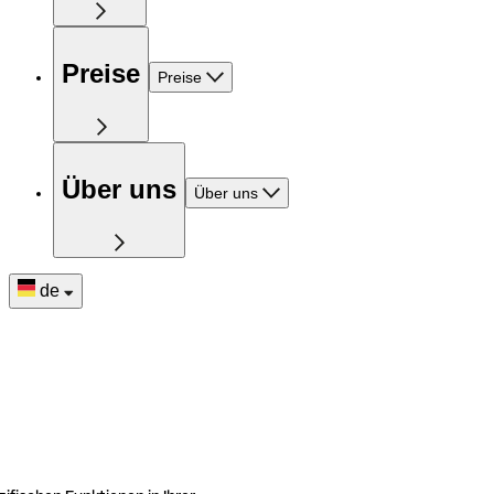
Preise
Preise
Über uns
Über uns
de