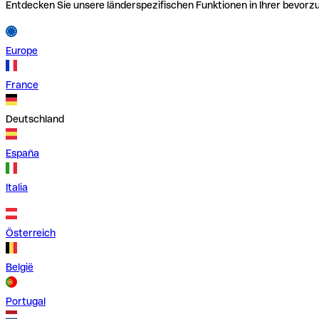
Entdecken Sie unsere länderspezifischen Funktionen in Ihrer bevor
Europe
France
Deutschland
España
Italia
Österreich
België
Portugal