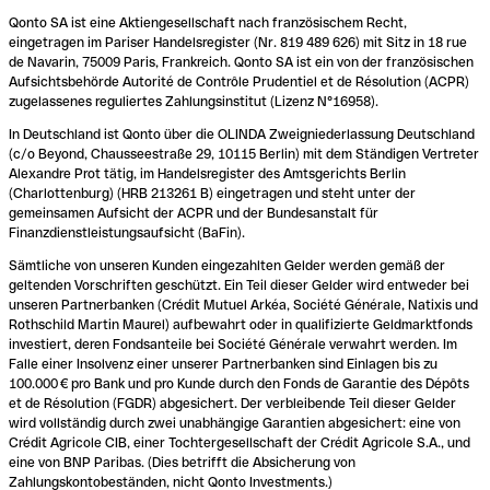
Qonto SA ist eine Aktiengesellschaft nach französischem Recht,
eingetragen im Pariser Handelsregister (Nr. 819 489 626) mit Sitz in 18 rue
de Navarin, 75009 Paris, Frankreich. Qonto SA ist ein von der französischen
Aufsichtsbehörde Autorité de Contrôle Prudentiel et de Résolution (ACPR)
zugelassenes reguliertes Zahlungsinstitut (Lizenz N°16958).
In Deutschland ist Qonto über die OLINDA Zweigniederlassung Deutschland
(c/o Beyond, Chausseestraße 29, 10115 Berlin) mit dem Ständigen Vertreter
Alexandre Prot tätig, im Handelsregister des Amtsgerichts Berlin
(Charlottenburg) (HRB 213261 B) eingetragen und steht unter der
gemeinsamen Aufsicht der ACPR und der Bundesanstalt für
Finanzdienstleistungsaufsicht (BaFin).
Sämtliche von unseren Kunden eingezahlten Gelder werden gemäß der
geltenden Vorschriften geschützt. Ein Teil dieser Gelder wird entweder bei
unseren Partnerbanken (Crédit Mutuel Arkéa, Société Générale, Natixis und
Rothschild Martin Maurel) aufbewahrt oder in qualifizierte Geldmarktfonds
investiert, deren Fondsanteile bei Société Générale verwahrt werden. Im
Falle einer Insolvenz einer unserer Partnerbanken sind Einlagen bis zu
100.000 € pro Bank und pro Kunde durch den Fonds de Garantie des Dépôts
et de Résolution (FGDR) abgesichert. Der verbleibende Teil dieser Gelder
wird vollständig durch zwei unabhängige Garantien abgesichert: eine von
Crédit Agricole CIB, einer Tochtergesellschaft der Crédit Agricole S.A., und
eine von BNP Paribas. (Dies betrifft die Absicherung von
Zahlungskontobeständen, nicht Qonto Investments.)