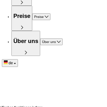
Preise
Preise
Über uns
Über uns
de