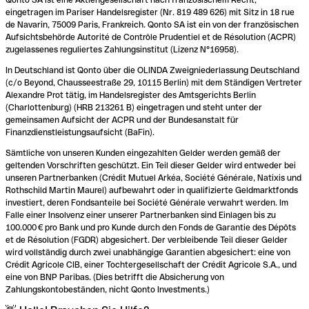
eingetragen im Pariser Handelsregister (Nr. 819 489 626) mit Sitz in 18 rue
de Navarin, 75009 Paris, Frankreich. Qonto SA ist ein von der französischen
Aufsichtsbehörde Autorité de Contrôle Prudentiel et de Résolution (ACPR)
zugelassenes reguliertes Zahlungsinstitut (Lizenz N°16958).
In Deutschland ist Qonto über die OLINDA Zweigniederlassung Deutschland
(c/o Beyond, Chausseestraße 29, 10115 Berlin) mit dem Ständigen Vertreter
Alexandre Prot tätig, im Handelsregister des Amtsgerichts Berlin
(Charlottenburg) (HRB 213261 B) eingetragen und steht unter der
gemeinsamen Aufsicht der ACPR und der Bundesanstalt für
Finanzdienstleistungsaufsicht (BaFin).
Sämtliche von unseren Kunden eingezahlten Gelder werden gemäß der
geltenden Vorschriften geschützt. Ein Teil dieser Gelder wird entweder bei
unseren Partnerbanken (Crédit Mutuel Arkéa, Société Générale, Natixis und
Rothschild Martin Maurel) aufbewahrt oder in qualifizierte Geldmarktfonds
investiert, deren Fondsanteile bei Société Générale verwahrt werden. Im
Falle einer Insolvenz einer unserer Partnerbanken sind Einlagen bis zu
100.000 € pro Bank und pro Kunde durch den Fonds de Garantie des Dépôts
et de Résolution (FGDR) abgesichert. Der verbleibende Teil dieser Gelder
wird vollständig durch zwei unabhängige Garantien abgesichert: eine von
Crédit Agricole CIB, einer Tochtergesellschaft der Crédit Agricole S.A., und
eine von BNP Paribas. (Dies betrifft die Absicherung von
Zahlungskontobeständen, nicht Qonto Investments.)