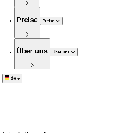
Preise
Preise
Über uns
Über uns
de