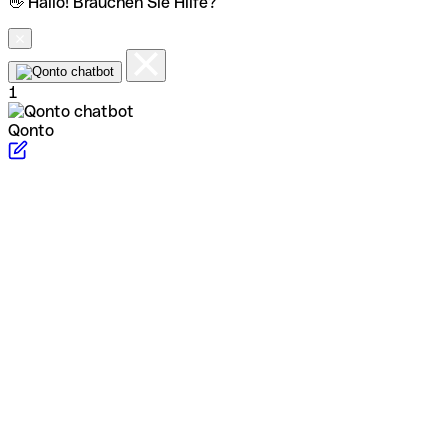
👋 Hallo! Brauchen Sie Hilfe?
1
Qonto