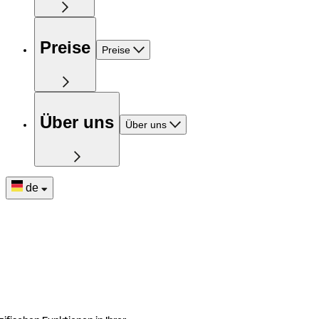
Preise
Preise
Über uns
Über uns
de