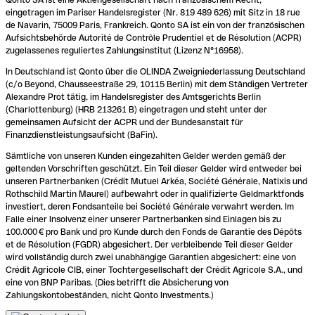
eingetragen im Pariser Handelsregister (Nr. 819 489 626) mit Sitz in 18 rue
de Navarin, 75009 Paris, Frankreich. Qonto SA ist ein von der französischen
Aufsichtsbehörde Autorité de Contrôle Prudentiel et de Résolution (ACPR)
zugelassenes reguliertes Zahlungsinstitut (Lizenz N°16958).
In Deutschland ist Qonto über die OLINDA Zweigniederlassung Deutschland
(c/o Beyond, Chausseestraße 29, 10115 Berlin) mit dem Ständigen Vertreter
Alexandre Prot tätig, im Handelsregister des Amtsgerichts Berlin
(Charlottenburg) (HRB 213261 B) eingetragen und steht unter der
gemeinsamen Aufsicht der ACPR und der Bundesanstalt für
Finanzdienstleistungsaufsicht (BaFin).
Sämtliche von unseren Kunden eingezahlten Gelder werden gemäß der
geltenden Vorschriften geschützt. Ein Teil dieser Gelder wird entweder bei
unseren Partnerbanken (Crédit Mutuel Arkéa, Société Générale, Natixis und
Rothschild Martin Maurel) aufbewahrt oder in qualifizierte Geldmarktfonds
investiert, deren Fondsanteile bei Société Générale verwahrt werden. Im
Falle einer Insolvenz einer unserer Partnerbanken sind Einlagen bis zu
100.000 € pro Bank und pro Kunde durch den Fonds de Garantie des Dépôts
et de Résolution (FGDR) abgesichert. Der verbleibende Teil dieser Gelder
wird vollständig durch zwei unabhängige Garantien abgesichert: eine von
Crédit Agricole CIB, einer Tochtergesellschaft der Crédit Agricole S.A., und
eine von BNP Paribas. (Dies betrifft die Absicherung von
Zahlungskontobeständen, nicht Qonto Investments.)