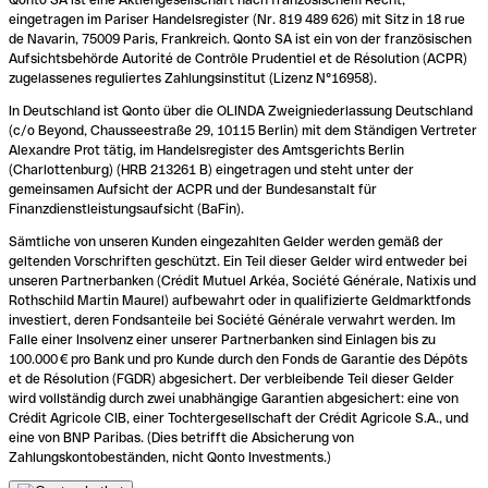
eingetragen im Pariser Handelsregister (Nr. 819 489 626) mit Sitz in 18 rue
de Navarin, 75009 Paris, Frankreich. Qonto SA ist ein von der französischen
Aufsichtsbehörde Autorité de Contrôle Prudentiel et de Résolution (ACPR)
zugelassenes reguliertes Zahlungsinstitut (Lizenz N°16958).
In Deutschland ist Qonto über die OLINDA Zweigniederlassung Deutschland
(c/o Beyond, Chausseestraße 29, 10115 Berlin) mit dem Ständigen Vertreter
Alexandre Prot tätig, im Handelsregister des Amtsgerichts Berlin
(Charlottenburg) (HRB 213261 B) eingetragen und steht unter der
gemeinsamen Aufsicht der ACPR und der Bundesanstalt für
Finanzdienstleistungsaufsicht (BaFin).
Sämtliche von unseren Kunden eingezahlten Gelder werden gemäß der
geltenden Vorschriften geschützt. Ein Teil dieser Gelder wird entweder bei
unseren Partnerbanken (Crédit Mutuel Arkéa, Société Générale, Natixis und
Rothschild Martin Maurel) aufbewahrt oder in qualifizierte Geldmarktfonds
investiert, deren Fondsanteile bei Société Générale verwahrt werden. Im
Falle einer Insolvenz einer unserer Partnerbanken sind Einlagen bis zu
100.000 € pro Bank und pro Kunde durch den Fonds de Garantie des Dépôts
et de Résolution (FGDR) abgesichert. Der verbleibende Teil dieser Gelder
wird vollständig durch zwei unabhängige Garantien abgesichert: eine von
Crédit Agricole CIB, einer Tochtergesellschaft der Crédit Agricole S.A., und
eine von BNP Paribas. (Dies betrifft die Absicherung von
Zahlungskontobeständen, nicht Qonto Investments.)