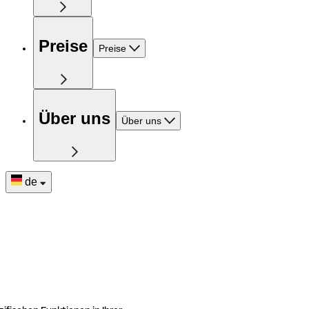
Preise
Preise
Über uns
Über uns
de