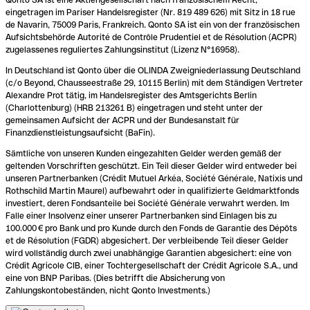
eingetragen im Pariser Handelsregister (Nr. 819 489 626) mit Sitz in 18 rue
de Navarin, 75009 Paris, Frankreich. Qonto SA ist ein von der französischen
Aufsichtsbehörde Autorité de Contrôle Prudentiel et de Résolution (ACPR)
zugelassenes reguliertes Zahlungsinstitut (Lizenz N°16958).
In Deutschland ist Qonto über die OLINDA Zweigniederlassung Deutschland
(c/o Beyond, Chausseestraße 29, 10115 Berlin) mit dem Ständigen Vertreter
Alexandre Prot tätig, im Handelsregister des Amtsgerichts Berlin
(Charlottenburg) (HRB 213261 B) eingetragen und steht unter der
gemeinsamen Aufsicht der ACPR und der Bundesanstalt für
Finanzdienstleistungsaufsicht (BaFin).
Sämtliche von unseren Kunden eingezahlten Gelder werden gemäß der
geltenden Vorschriften geschützt. Ein Teil dieser Gelder wird entweder bei
unseren Partnerbanken (Crédit Mutuel Arkéa, Société Générale, Natixis und
Rothschild Martin Maurel) aufbewahrt oder in qualifizierte Geldmarktfonds
investiert, deren Fondsanteile bei Société Générale verwahrt werden. Im
Falle einer Insolvenz einer unserer Partnerbanken sind Einlagen bis zu
100.000 € pro Bank und pro Kunde durch den Fonds de Garantie des Dépôts
et de Résolution (FGDR) abgesichert. Der verbleibende Teil dieser Gelder
wird vollständig durch zwei unabhängige Garantien abgesichert: eine von
Crédit Agricole CIB, einer Tochtergesellschaft der Crédit Agricole S.A., und
eine von BNP Paribas. (Dies betrifft die Absicherung von
Zahlungskontobeständen, nicht Qonto Investments.)