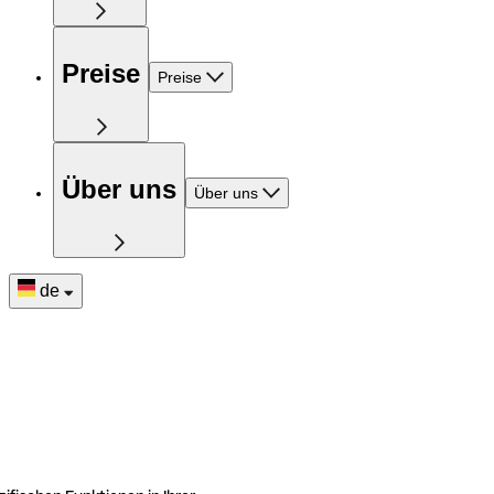
Preise
Preise
Über uns
Über uns
de