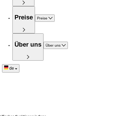
Preise
Preise
Über uns
Über uns
de