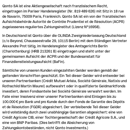
Qonto SA ist eine Aktiengesellschaft nach französischem Recht,
eingetragen im Pariser Handelsregister (Nr. 819 489 626) mit Sitz in 18 rue
de Navarin, 75009 Paris, Frankreich. Qonto SA ist ein von der französischen
Aufsichtsbehörde Autorité de Contrôle Prudentiel et de Résolution (ACPR)
zugelassenes reguliertes Zahlungsinstitut (Lizenz N°16958).
In Deutschland ist Qonto über die OLINDA Zweigniederlassung Deutschland
(c/o Beyond, Chausseestraße 29, 10115 Berlin) mit dem Ständigen Vertreter
Alexandre Prot tätig, im Handelsregister des Amtsgerichts Berlin
(Charlottenburg) (HRB 213261 B) eingetragen und steht unter der
gemeinsamen Aufsicht der ACPR und der Bundesanstalt für
Finanzdienstleistungsaufsicht (BaFin).
Sämtliche von unseren Kunden eingezahlten Gelder werden gemäß der
geltenden Vorschriften geschützt. Ein Teil dieser Gelder wird entweder bei
unseren Partnerbanken (Crédit Mutuel Arkéa, Société Générale, Natixis und
Rothschild Martin Maurel) aufbewahrt oder in qualifizierte Geldmarktfonds
investiert, deren Fondsanteile bei Société Générale verwahrt werden. Im
Falle einer Insolvenz einer unserer Partnerbanken sind Einlagen bis zu
100.000 € pro Bank und pro Kunde durch den Fonds de Garantie des Dépôts
et de Résolution (FGDR) abgesichert. Der verbleibende Teil dieser Gelder
wird vollständig durch zwei unabhängige Garantien abgesichert: eine von
Crédit Agricole CIB, einer Tochtergesellschaft der Crédit Agricole S.A., und
eine von BNP Paribas. (Dies betrifft die Absicherung von
Zahlungskontobeständen, nicht Qonto Investments.)