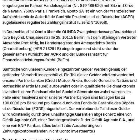
eingetragen im Pariser Handelsregister (Nr. 819 489 626) mit Sitz in 18 rue
de Navarin, 75009 Paris, Frankreich. Qonto SA ist ein von der französischen
Aufsichtsbehörde Autorité de Contrôle Prudentiel et de Résolution (ACPR)
zugelassenes reguliertes Zahlungsinstitut (Lizenz N°16958).
In Deutschland ist Qonto über die OLINDA Zweigniederlassung Deutschland
(c/o Beyond, Chausseestraße 29, 10115 Berlin) mit dem Ständigen Vertreter
Alexandre Prot tätig, im Handelsregister des Amtsgerichts Berlin
(Charlottenburg) (HRB 213261 B) eingetragen und steht unter der
gemeinsamen Aufsicht der ACPR und der Bundesanstalt für
Finanzdienstleistungsaufsicht (BaFin).
Sämtliche von unseren Kunden eingezahlten Gelder werden gemäß der
geltenden Vorschriften geschützt. Ein Teil dieser Gelder wird entweder bei
unseren Partnerbanken (Crédit Mutuel Arkéa, Société Générale, Natixis und
Rothschild Martin Maurel) aufbewahrt oder in qualifizierte Geldmarktfonds
investiert, deren Fondsanteile bei Société Générale verwahrt werden. Im
Falle einer Insolvenz einer unserer Partnerbanken sind Einlagen bis zu
100.000 € pro Bank und pro Kunde durch den Fonds de Garantie des Dépôts
et de Résolution (FGDR) abgesichert. Der verbleibende Teil dieser Gelder
wird vollständig durch zwei unabhängige Garantien abgesichert: eine von
Crédit Agricole CIB, einer Tochtergesellschaft der Crédit Agricole S.A., und
eine von BNP Paribas. (Dies betrifft die Absicherung von
Zahlungskontobeständen, nicht Qonto Investments.)