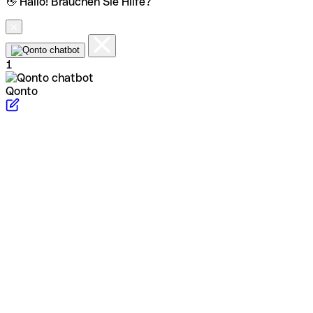
👋 Hallo! Brauchen Sie Hilfe?
1
Qonto