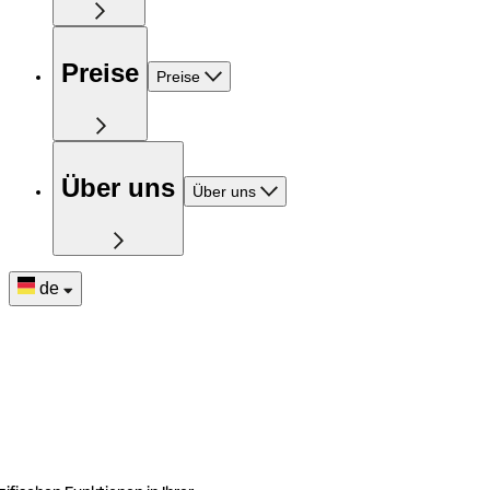
Preise
Preise
Über uns
Über uns
de