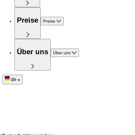
Preise
Preise
Über uns
Über uns
de