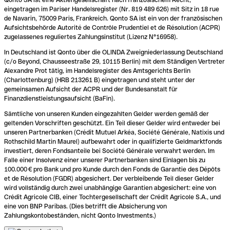
eingetragen im Pariser Handelsregister (Nr. 819 489 626) mit Sitz in 18 rue
de Navarin, 75009 Paris, Frankreich. Qonto SA ist ein von der französischen
Aufsichtsbehörde Autorité de Contrôle Prudentiel et de Résolution (ACPR)
zugelassenes reguliertes Zahlungsinstitut (Lizenz N°16958).
In Deutschland ist Qonto über die OLINDA Zweigniederlassung Deutschland
(c/o Beyond, Chausseestraße 29, 10115 Berlin) mit dem Ständigen Vertreter
Alexandre Prot tätig, im Handelsregister des Amtsgerichts Berlin
(Charlottenburg) (HRB 213261 B) eingetragen und steht unter der
gemeinsamen Aufsicht der ACPR und der Bundesanstalt für
Finanzdienstleistungsaufsicht (BaFin).
Sämtliche von unseren Kunden eingezahlten Gelder werden gemäß der
geltenden Vorschriften geschützt. Ein Teil dieser Gelder wird entweder bei
unseren Partnerbanken (Crédit Mutuel Arkéa, Société Générale, Natixis und
Rothschild Martin Maurel) aufbewahrt oder in qualifizierte Geldmarktfonds
investiert, deren Fondsanteile bei Société Générale verwahrt werden. Im
Falle einer Insolvenz einer unserer Partnerbanken sind Einlagen bis zu
100.000 € pro Bank und pro Kunde durch den Fonds de Garantie des Dépôts
et de Résolution (FGDR) abgesichert. Der verbleibende Teil dieser Gelder
wird vollständig durch zwei unabhängige Garantien abgesichert: eine von
Crédit Agricole CIB, einer Tochtergesellschaft der Crédit Agricole S.A., und
eine von BNP Paribas. (Dies betrifft die Absicherung von
Zahlungskontobeständen, nicht Qonto Investments.)