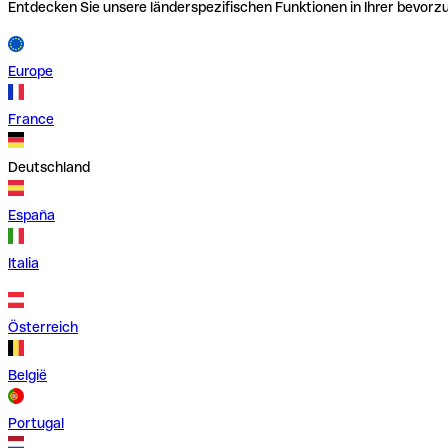
Entdecken Sie unsere länderspezifischen Funktionen in Ihrer bevor
Europe
France
Deutschland
España
Italia
Österreich
België
Portugal