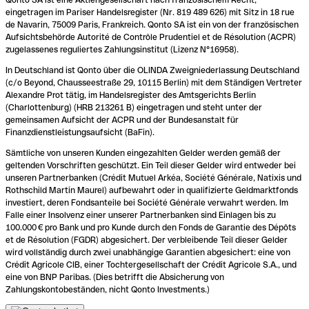
eingetragen im Pariser Handelsregister (Nr. 819 489 626) mit Sitz in 18 rue
de Navarin, 75009 Paris, Frankreich. Qonto SA ist ein von der französischen
Aufsichtsbehörde Autorité de Contrôle Prudentiel et de Résolution (ACPR)
zugelassenes reguliertes Zahlungsinstitut (Lizenz N°16958).
In Deutschland ist Qonto über die OLINDA Zweigniederlassung Deutschland
(c/o Beyond, Chausseestraße 29, 10115 Berlin) mit dem Ständigen Vertreter
Alexandre Prot tätig, im Handelsregister des Amtsgerichts Berlin
(Charlottenburg) (HRB 213261 B) eingetragen und steht unter der
gemeinsamen Aufsicht der ACPR und der Bundesanstalt für
Finanzdienstleistungsaufsicht (BaFin).
Sämtliche von unseren Kunden eingezahlten Gelder werden gemäß der
geltenden Vorschriften geschützt. Ein Teil dieser Gelder wird entweder bei
unseren Partnerbanken (Crédit Mutuel Arkéa, Société Générale, Natixis und
Rothschild Martin Maurel) aufbewahrt oder in qualifizierte Geldmarktfonds
investiert, deren Fondsanteile bei Société Générale verwahrt werden. Im
Falle einer Insolvenz einer unserer Partnerbanken sind Einlagen bis zu
100.000 € pro Bank und pro Kunde durch den Fonds de Garantie des Dépôts
et de Résolution (FGDR) abgesichert. Der verbleibende Teil dieser Gelder
wird vollständig durch zwei unabhängige Garantien abgesichert: eine von
Crédit Agricole CIB, einer Tochtergesellschaft der Crédit Agricole S.A., und
eine von BNP Paribas. (Dies betrifft die Absicherung von
Zahlungskontobeständen, nicht Qonto Investments.)