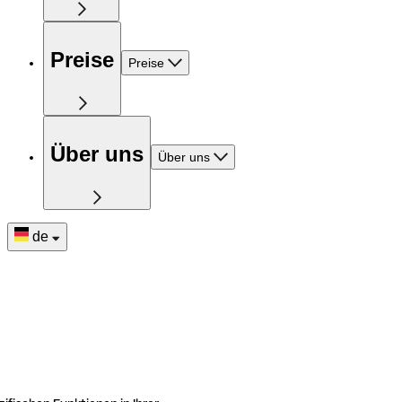
Preise
Preise
Über uns
Über uns
de