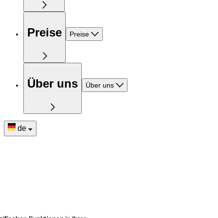
Preise
Preise
Über uns
Über uns
de