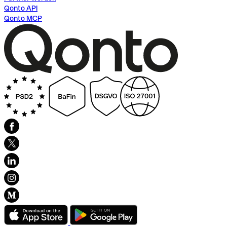
Qonto API
Qonto MCP