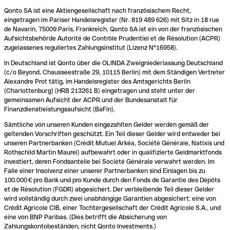
Qonto SA ist eine Aktiengesellschaft nach französischem Recht,
eingetragen im Pariser Handelsregister (Nr. 819 489 626) mit Sitz in 18 rue
de Navarin, 75009 Paris, Frankreich. Qonto SA ist ein von der französischen
Aufsichtsbehörde Autorité de Contrôle Prudentiel et de Résolution (ACPR)
zugelassenes reguliertes Zahlungsinstitut (Lizenz N°16958).
In Deutschland ist Qonto über die OLINDA Zweigniederlassung Deutschland
(c/o Beyond, Chausseestraße 29, 10115 Berlin) mit dem Ständigen Vertreter
Alexandre Prot tätig, im Handelsregister des Amtsgerichts Berlin
(Charlottenburg) (HRB 213261 B) eingetragen und steht unter der
gemeinsamen Aufsicht der ACPR und der Bundesanstalt für
Finanzdienstleistungsaufsicht (BaFin).
Sämtliche von unseren Kunden eingezahlten Gelder werden gemäß der
geltenden Vorschriften geschützt. Ein Teil dieser Gelder wird entweder bei
unseren Partnerbanken (Crédit Mutuel Arkéa, Société Générale, Natixis und
Rothschild Martin Maurel) aufbewahrt oder in qualifizierte Geldmarktfonds
investiert, deren Fondsanteile bei Société Générale verwahrt werden. Im
Falle einer Insolvenz einer unserer Partnerbanken sind Einlagen bis zu
100.000 € pro Bank und pro Kunde durch den Fonds de Garantie des Dépôts
et de Résolution (FGDR) abgesichert. Der verbleibende Teil dieser Gelder
wird vollständig durch zwei unabhängige Garantien abgesichert: eine von
Crédit Agricole CIB, einer Tochtergesellschaft der Crédit Agricole S.A., und
eine von BNP Paribas. (Dies betrifft die Absicherung von
Zahlungskontobeständen, nicht Qonto Investments.)