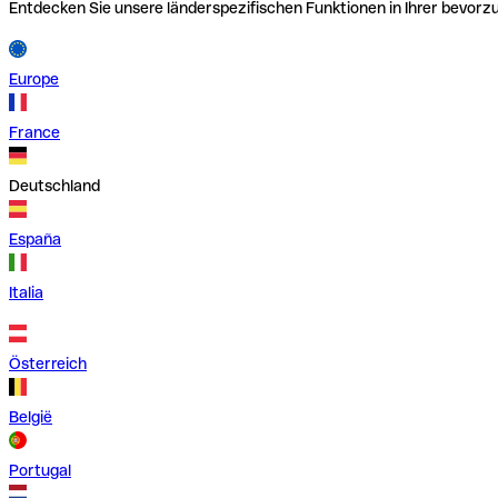
Entdecken Sie unsere länderspezifischen Funktionen in Ihrer bevor
Europe
France
Deutschland
España
Italia
Österreich
België
Portugal