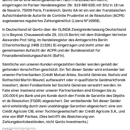
eingetragen im Pariser Handelsregister (Nr. 819 489 626) mit Sitz in 18 rue
de Navarin, 75009 Paris, Frankreich. Qonto SA ist ein von der französischen
Aufsichtsbehörde Autorité de Contrôle Prudentiel et de Résolution (ACPR)
zugelassenes reguliertes Zahlungsinstitut (Lizenz N°16958).
In Deutschland ist Qonto über die OLINDA Zweigniederlassung Deutschland
(c/o Beyond, Chausseestraße 29, 10115 Berlin) mit dem Ständigen Vertreter
Alexandre Prot tätig, im Handelsregister des Amtsgerichts Berlin
(Charlottenburg) (HRB 213261 B) eingetragen und steht unter der
gemeinsamen Aufsicht der ACPR und der Bundesanstalt für
Finanzdienstleistungsaufsicht (BaFin).
Sämtliche von unseren Kunden eingezahlten Gelder werden gemäß der
geltenden Vorschriften geschützt. Ein Teil dieser Gelder wird entweder bei
unseren Partnerbanken (Crédit Mutuel Arkéa, Société Générale, Natixis und
Rothschild Martin Maurel) aufbewahrt oder in qualifizierte Geldmarktfonds
investiert, deren Fondsanteile bei Société Générale verwahrt werden. Im
Falle einer Insolvenz einer unserer Partnerbanken sind Einlagen bis zu
100.000 € pro Bank und pro Kunde durch den Fonds de Garantie des Dépôts
et de Résolution (FGDR) abgesichert. Der verbleibende Teil dieser Gelder
wird vollständig durch zwei unabhängige Garantien abgesichert: eine von
Crédit Agricole CIB, einer Tochtergesellschaft der Crédit Agricole S.A., und
eine von BNP Paribas. (Dies betrifft die Absicherung von
Zahlungskontobeständen, nicht Qonto Investments.)