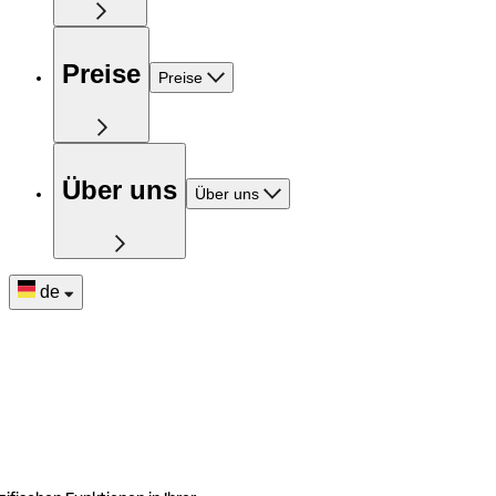
Preise
Preise
Über uns
Über uns
de