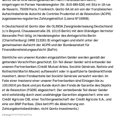
eingetragen im Pariser Handelsregister (Nr. 819 489 626) mit Sitz in 18 rue
de Navarin, 75009 Paris, Frankreich. Qonto SA ist ein von der französischen
Aufsichtsbehörde Autorité de Contrôle Prudentiel et de Résolution (ACPR)
zugelassenes reguliertes Zahlungsinstitut (Lizenz N°16958).
In Deutschland ist Qonto über die OLINDA Zweigniederlassung Deutschland
(c/o Beyond, Chausseestraße 29, 10115 Berlin) mit dem Ständigen Vertreter
Alexandre Prot tätig, im Handelsregister des Amtsgerichts Berlin
(Charlottenburg) (HRB 213261 B) eingetragen und steht unter der
gemeinsamen Aufsicht der ACPR und der Bundesanstalt für
Finanzdienstleistungsaufsicht (BaFin).
Sämtliche von unseren Kunden eingezahlten Gelder werden gemäß der
geltenden Vorschriften geschützt. Ein Teil dieser Gelder wird entweder bei
unseren Partnerbanken (Crédit Mutuel Arkéa, Société Générale, Natixis und
Rothschild Martin Maurel) aufbewahrt oder in qualifizierte Geldmarktfonds
investiert, deren Fondsanteile bei Société Générale verwahrt werden. Im
Falle einer Insolvenz einer unserer Partnerbanken sind Einlagen bis zu
100.000 € pro Bank und pro Kunde durch den Fonds de Garantie des Dépôts
et de Résolution (FGDR) abgesichert. Der verbleibende Teil dieser Gelder
wird vollständig durch zwei unabhängige Garantien abgesichert: eine von
Crédit Agricole CIB, einer Tochtergesellschaft der Crédit Agricole S.A., und
eine von BNP Paribas. (Dies betrifft die Absicherung von
Zahlungskontobeständen, nicht Qonto Investments.)