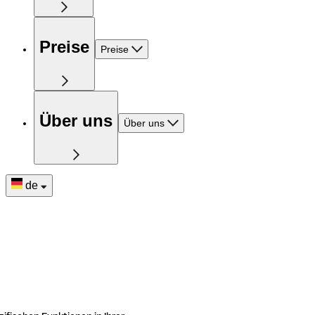
Preise
Preise
Über uns
Über uns
de