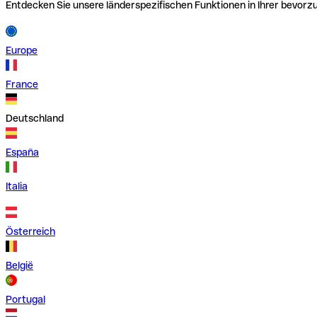
Entdecken Sie unsere länderspezifischen Funktionen in Ihrer bevor
Europe
France
Deutschland
España
Italia
Österreich
België
Portugal