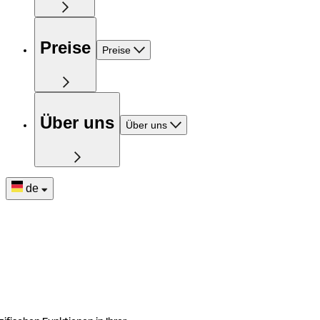
Preise
Preise
Über uns
Über uns
de