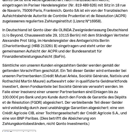
eingetragen im Pariser Handelsregister (Nr. 819 489 626) mit Sitz in 18 rue
de Navarin, 75009 Paris, Frankreich. Qonto SA ist ein von der französischen
Aufsichtsbehörde Autorité de Contrôle Prudentiel et de Résolution (ACPR)
zugelassenes reguliertes Zahlungsinstitut (Lizenz N°16958).
In Deutschland ist Qonto über die OLINDA Zweigniederlassung Deutschland
(c/o Beyond, Chausseestraße 29, 10115 Berlin) mit dem Ständigen Vertreter
Alexandre Prot tätig, im Handelsregister des Amtsgerichts Berlin
(Charlottenburg) (HRB 213261 B) eingetragen und steht unter der
gemeinsamen Aufsicht der ACPR und der Bundesanstalt für
Finanzdienstleistungsaufsicht (BaFin).
Sämtliche von unseren Kunden eingezahlten Gelder werden gemäß der
geltenden Vorschriften geschützt. Ein Teil dieser Gelder wird entweder bei
unseren Partnerbanken (Crédit Mutuel Arkéa, Société Générale, Natixis und
Rothschild Martin Maurel) aufbewahrt oder in qualifizierte Geldmarktfonds
investiert, deren Fondsanteile bei Société Générale verwahrt werden. Im
Falle einer Insolvenz einer unserer Partnerbanken sind Einlagen bis zu
100.000 € pro Bank und pro Kunde durch den Fonds de Garantie des Dépôts
et de Résolution (FGDR) abgesichert. Der verbleibende Teil dieser Gelder
wird vollständig durch zwei unabhängige Garantien abgesichert: eine von
Crédit Agricole CIB, einer Tochtergesellschaft der Crédit Agricole S.A., und
eine von BNP Paribas. (Dies betrifft die Absicherung von
Zahlungskontobeständen, nicht Qonto Investments.)