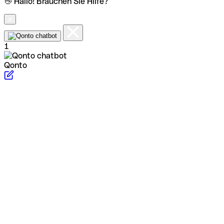
👋 Hallo! Brauchen Sie Hilfe?
1
Qonto