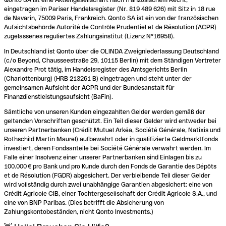
eingetragen im Pariser Handelsregister (Nr. 819 489 626) mit Sitz in 18 rue
de Navarin, 75009 Paris, Frankreich. Qonto SA ist ein von der französischen
Aufsichtsbehörde Autorité de Contrôle Prudentiel et de Résolution (ACPR)
zugelassenes reguliertes Zahlungsinstitut (Lizenz N°16958).
In Deutschland ist Qonto über die OLINDA Zweigniederlassung Deutschland
(c/o Beyond, Chausseestraße 29, 10115 Berlin) mit dem Ständigen Vertreter
Alexandre Prot tätig, im Handelsregister des Amtsgerichts Berlin
(Charlottenburg) (HRB 213261 B) eingetragen und steht unter der
gemeinsamen Aufsicht der ACPR und der Bundesanstalt für
Finanzdienstleistungsaufsicht (BaFin).
Sämtliche von unseren Kunden eingezahlten Gelder werden gemäß der
geltenden Vorschriften geschützt. Ein Teil dieser Gelder wird entweder bei
unseren Partnerbanken (Crédit Mutuel Arkéa, Société Générale, Natixis und
Rothschild Martin Maurel) aufbewahrt oder in qualifizierte Geldmarktfonds
investiert, deren Fondsanteile bei Société Générale verwahrt werden. Im
Falle einer Insolvenz einer unserer Partnerbanken sind Einlagen bis zu
100.000 € pro Bank und pro Kunde durch den Fonds de Garantie des Dépôts
et de Résolution (FGDR) abgesichert. Der verbleibende Teil dieser Gelder
wird vollständig durch zwei unabhängige Garantien abgesichert: eine von
Crédit Agricole CIB, einer Tochtergesellschaft der Crédit Agricole S.A., und
eine von BNP Paribas. (Dies betrifft die Absicherung von
Zahlungskontobeständen, nicht Qonto Investments.)