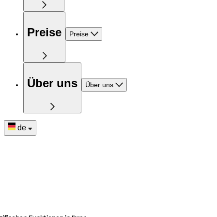
Preise
Preise
Über uns
Über uns
de