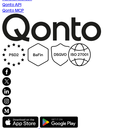
Qonto API
Qonto MCP