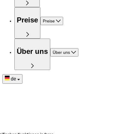
Preise
Preise
Über uns
Über uns
de