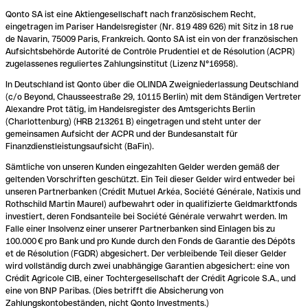
Qonto SA ist eine Aktiengesellschaft nach französischem Recht,
eingetragen im Pariser Handelsregister (Nr. 819 489 626) mit Sitz in 18 rue
de Navarin, 75009 Paris, Frankreich. Qonto SA ist ein von der französischen
Aufsichtsbehörde Autorité de Contrôle Prudentiel et de Résolution (ACPR)
zugelassenes reguliertes Zahlungsinstitut (Lizenz N°16958).
In Deutschland ist Qonto über die OLINDA Zweigniederlassung Deutschland
(c/o Beyond, Chausseestraße 29, 10115 Berlin) mit dem Ständigen Vertreter
Alexandre Prot tätig, im Handelsregister des Amtsgerichts Berlin
(Charlottenburg) (HRB 213261 B) eingetragen und steht unter der
gemeinsamen Aufsicht der ACPR und der Bundesanstalt für
Finanzdienstleistungsaufsicht (BaFin).
Sämtliche von unseren Kunden eingezahlten Gelder werden gemäß der
geltenden Vorschriften geschützt. Ein Teil dieser Gelder wird entweder bei
unseren Partnerbanken (Crédit Mutuel Arkéa, Société Générale, Natixis und
Rothschild Martin Maurel) aufbewahrt oder in qualifizierte Geldmarktfonds
investiert, deren Fondsanteile bei Société Générale verwahrt werden. Im
Falle einer Insolvenz einer unserer Partnerbanken sind Einlagen bis zu
100.000 € pro Bank und pro Kunde durch den Fonds de Garantie des Dépôts
et de Résolution (FGDR) abgesichert. Der verbleibende Teil dieser Gelder
wird vollständig durch zwei unabhängige Garantien abgesichert: eine von
Crédit Agricole CIB, einer Tochtergesellschaft der Crédit Agricole S.A., und
eine von BNP Paribas. (Dies betrifft die Absicherung von
Zahlungskontobeständen, nicht Qonto Investments.)