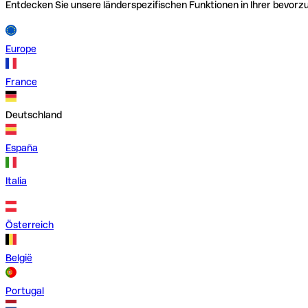
Entdecken Sie unsere länderspezifischen Funktionen in Ihrer bevor
Europe
France
Deutschland
España
Italia
Österreich
België
Portugal