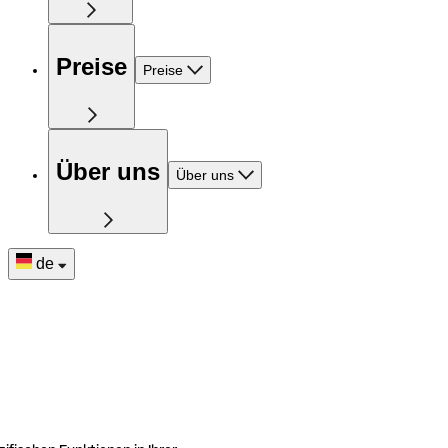
Preise
Preise
Über uns
Über uns
de