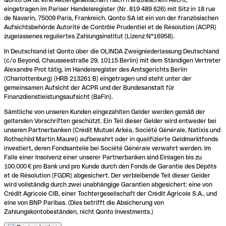
eingetragen im Pariser Handelsregister (Nr. 819 489 626) mit Sitz in 18 rue
de Navarin, 75009 Paris, Frankreich. Qonto SA ist ein von der französischen
Aufsichtsbehörde Autorité de Contrôle Prudentiel et de Résolution (ACPR)
zugelassenes reguliertes Zahlungsinstitut (Lizenz N°16958).
In Deutschland ist Qonto über die OLINDA Zweigniederlassung Deutschland
(c/o Beyond, Chausseestraße 29, 10115 Berlin) mit dem Ständigen Vertreter
Alexandre Prot tätig, im Handelsregister des Amtsgerichts Berlin
(Charlottenburg) (HRB 213261 B) eingetragen und steht unter der
gemeinsamen Aufsicht der ACPR und der Bundesanstalt für
Finanzdienstleistungsaufsicht (BaFin).
Sämtliche von unseren Kunden eingezahlten Gelder werden gemäß der
geltenden Vorschriften geschützt. Ein Teil dieser Gelder wird entweder bei
unseren Partnerbanken (Crédit Mutuel Arkéa, Société Générale, Natixis und
Rothschild Martin Maurel) aufbewahrt oder in qualifizierte Geldmarktfonds
investiert, deren Fondsanteile bei Société Générale verwahrt werden. Im
Falle einer Insolvenz einer unserer Partnerbanken sind Einlagen bis zu
100.000 € pro Bank und pro Kunde durch den Fonds de Garantie des Dépôts
et de Résolution (FGDR) abgesichert. Der verbleibende Teil dieser Gelder
wird vollständig durch zwei unabhängige Garantien abgesichert: eine von
Crédit Agricole CIB, einer Tochtergesellschaft der Crédit Agricole S.A., und
eine von BNP Paribas. (Dies betrifft die Absicherung von
Zahlungskontobeständen, nicht Qonto Investments.)