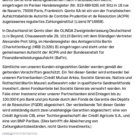
eingetragen im Pariser Handelsregister (Nr. 819 489 626) mit Sitz in 18 rue
de Navarin, 75009 Paris, Frankreich. Qonto SA ist ein von der französischen
Aufsichtsbehörde Autorité de Contrôle Prudentiel et de Résolution (ACPR)
zugelassenes reguliertes Zahlungsinstitut (Lizenz N°16958).
In Deutschland ist Qonto über die OLINDA Zweigniederlassung Deutschland
(c/o Beyond, Chausseestraße 29, 10115 Berlin) mit dem Ständigen Vertreter
Alexandre Prot tätig, im Handelsregister des Amtsgerichts Berlin
(Charlottenburg) (HRB 213261 B) eingetragen und steht unter der
gemeinsamen Aufsicht der ACPR und der Bundesanstalt für
Finanzdienstleistungsaufsicht (BaFin).
Sämtliche von unseren Kunden eingezahlten Gelder werden gemäß der
geltenden Vorschriften geschützt. Ein Teil dieser Gelder wird entweder bei
unseren Partnerbanken (Crédit Mutuel Arkéa, Société Générale, Natixis und
Rothschild Martin Maurel) aufbewahrt oder in qualifizierte Geldmarktfonds
investiert, deren Fondsanteile bei Société Générale verwahrt werden. Im
Falle einer Insolvenz einer unserer Partnerbanken sind Einlagen bis zu
100.000 € pro Bank und pro Kunde durch den Fonds de Garantie des Dépôts
et de Résolution (FGDR) abgesichert. Der verbleibende Teil dieser Gelder
wird vollständig durch zwei unabhängige Garantien abgesichert: eine von
Crédit Agricole CIB, einer Tochtergesellschaft der Crédit Agricole S.A., und
eine von BNP Paribas. (Dies betrifft die Absicherung von
Zahlungskontobeständen, nicht Qonto Investments.)