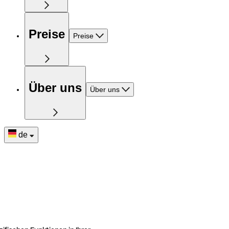
Preise
Preise
Über uns
Über uns
de