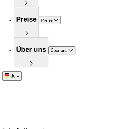
Preise
Preise
Über uns
Über uns
de