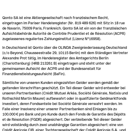
Qonto SA ist eine Aktiengesellschaft nach französischem Recht,
eingetragen im Pariser Handelsregister (Nr. 819 489 626) mit Sitz in 18 rue
de Navarin, 75009 Paris, Frankreich. Qonto SA ist ein von der französischen
Aufsichtsbehörde Autorité de Contrôle Prudentiel et de Résolution (ACPR)
zugelassenes reguliertes Zahlungsinstitut (Lizenz N°16958).
In Deutschland ist Qonto über die OLINDA Zweigniederlassung Deutschland
(c/o Beyond, Chausseestraße 29, 10115 Berlin) mit dem Ständigen Vertreter
Alexandre Prot tätig, im Handelsregister des Amtsgerichts Berlin
(Charlottenburg) (HRB 213261 B) eingetragen und steht unter der
gemeinsamen Aufsicht der ACPR und der Bundesanstalt für
Finanzdienstleistungsaufsicht (BaFin).
Sämtliche von unseren Kunden eingezahlten Gelder werden gemäß der
geltenden Vorschriften geschützt. Ein Teil dieser Gelder wird entweder bei
unseren Partnerbanken (Crédit Mutuel Arkéa, Société Générale, Natixis und
Rothschild Martin Maurel) aufbewahrt oder in qualifizierte Geldmarktfonds
investiert, deren Fondsanteile bei Société Générale verwahrt werden. Im
Falle einer Insolvenz einer unserer Partnerbanken sind Einlagen bis zu
100.000 € pro Bank und pro Kunde durch den Fonds de Garantie des Dépôts
et de Résolution (FGDR) abgesichert. Der verbleibende Teil dieser Gelder
wird vollständig durch zwei unabhängige Garantien abgesichert: eine von
Crédit Agricole CIB, einer Tochtergesellschaft der Crédit Agricole S.A., und