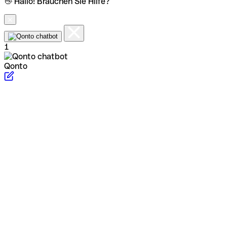
👋 Hallo! Brauchen Sie Hilfe?
1
Qonto