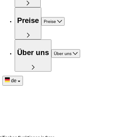
Preise
Preise
Über uns
Über uns
de