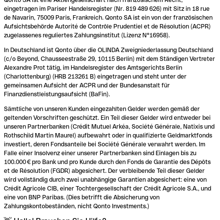
eingetragen im Pariser Handelsregister (Nr. 819 489 626) mit Sitz in 18 rue
de Navarin, 75009 Paris, Frankreich. Qonto SA ist ein von der französischen
Aufsichtsbehörde Autorité de Contrôle Prudentiel et de Résolution (ACPR)
zugelassenes reguliertes Zahlungsinstitut (Lizenz N°16958).
In Deutschland ist Qonto über die OLINDA Zweigniederlassung Deutschland
(c/o Beyond, Chausseestraße 29, 10115 Berlin) mit dem Ständigen Vertreter
Alexandre Prot tätig, im Handelsregister des Amtsgerichts Berlin
(Charlottenburg) (HRB 213261 B) eingetragen und steht unter der
gemeinsamen Aufsicht der ACPR und der Bundesanstalt für
Finanzdienstleistungsaufsicht (BaFin).
Sämtliche von unseren Kunden eingezahlten Gelder werden gemäß der
geltenden Vorschriften geschützt. Ein Teil dieser Gelder wird entweder bei
unseren Partnerbanken (Crédit Mutuel Arkéa, Société Générale, Natixis und
Rothschild Martin Maurel) aufbewahrt oder in qualifizierte Geldmarktfonds
investiert, deren Fondsanteile bei Société Générale verwahrt werden. Im
Falle einer Insolvenz einer unserer Partnerbanken sind Einlagen bis zu
100.000 € pro Bank und pro Kunde durch den Fonds de Garantie des Dépôts
et de Résolution (FGDR) abgesichert. Der verbleibende Teil dieser Gelder
wird vollständig durch zwei unabhängige Garantien abgesichert: eine von
Crédit Agricole CIB, einer Tochtergesellschaft der Crédit Agricole S.A., und
eine von BNP Paribas. (Dies betrifft die Absicherung von
Zahlungskontobeständen, nicht Qonto Investments.)