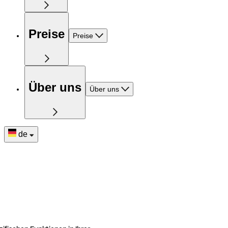
Preise
Preise
Über uns
Über uns
de