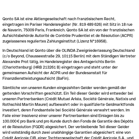
Qonto SA ist eine Aktiengesellschaft nach französischem Recht,
eingetragen im Pariser Handelsregister (Nr. 819 489 626) mit Sitz in 18 rue
de Navarin, 75009 Paris, Frankreich. Qonto SA ist ein von der französischen
Aufsichtsbehörde Autorité de Contrôle Prudentiel et de Résolution (ACPR)
zugelassenes reguliertes Zahlungsinstitut (Lizenz N°16958).
In Deutschland ist Qonto über die OLINDA Zweigniederlassung Deutschland
(c/o Beyond, Chausseestraße 29, 10115 Berlin) mit dem Ständigen Vertreter
Alexandre Prot tätig, im Handelsregister des Amtsgerichts Berlin
(Charlottenburg) (HRB 213261 B) eingetragen und steht unter der
gemeinsamen Aufsicht der ACPR und der Bundesanstalt für
Finanzdienstleistungsaufsicht (BaFin).
Sämtliche von unseren Kunden eingezahlten Gelder werden gemäß der
geltenden Vorschriften geschützt. Ein Teil dieser Gelder wird entweder bei
unseren Partnerbanken (Crédit Mutuel Arkéa, Société Générale, Natixis und
Rothschild Martin Maurel) aufbewahrt oder in qualifizierte Geldmarktfonds
investiert, deren Fondsanteile bei Société Générale verwahrt werden. Im
Falle einer Insolvenz einer unserer Partnerbanken sind Einlagen bis zu
100.000 € pro Bank und pro Kunde durch den Fonds de Garantie des Dépôts
et de Résolution (FGDR) abgesichert. Der verbleibende Teil dieser Gelder
wird vollständig durch zwei unabhängige Garantien abgesichert: eine von
Crédit Agricole CIB, einer Tochtergesellschaft der Crédit Agricole S.A., und