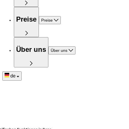
Preise
Preise
Über uns
Über uns
de