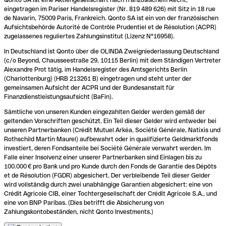
eingetragen im Pariser Handelsregister (Nr. 819 489 626) mit Sitz in 18 rue
de Navarin, 75009 Paris, Frankreich. Qonto SA ist ein von der französischen
Aufsichtsbehörde Autorité de Contrôle Prudentiel et de Résolution (ACPR)
zugelassenes reguliertes Zahlungsinstitut (Lizenz N°16958).
In Deutschland ist Qonto über die OLINDA Zweigniederlassung Deutschland
(c/o Beyond, Chausseestraße 29, 10115 Berlin) mit dem Ständigen Vertreter
Alexandre Prot tätig, im Handelsregister des Amtsgerichts Berlin
(Charlottenburg) (HRB 213261 B) eingetragen und steht unter der
gemeinsamen Aufsicht der ACPR und der Bundesanstalt für
Finanzdienstleistungsaufsicht (BaFin).
Sämtliche von unseren Kunden eingezahlten Gelder werden gemäß der
geltenden Vorschriften geschützt. Ein Teil dieser Gelder wird entweder bei
unseren Partnerbanken (Crédit Mutuel Arkéa, Société Générale, Natixis und
Rothschild Martin Maurel) aufbewahrt oder in qualifizierte Geldmarktfonds
investiert, deren Fondsanteile bei Société Générale verwahrt werden. Im
Falle einer Insolvenz einer unserer Partnerbanken sind Einlagen bis zu
100.000 € pro Bank und pro Kunde durch den Fonds de Garantie des Dépôts
et de Résolution (FGDR) abgesichert. Der verbleibende Teil dieser Gelder
wird vollständig durch zwei unabhängige Garantien abgesichert: eine von
Crédit Agricole CIB, einer Tochtergesellschaft der Crédit Agricole S.A., und
eine von BNP Paribas. (Dies betrifft die Absicherung von
Zahlungskontobeständen, nicht Qonto Investments.)