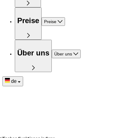
Preise
Preise
Über uns
Über uns
de