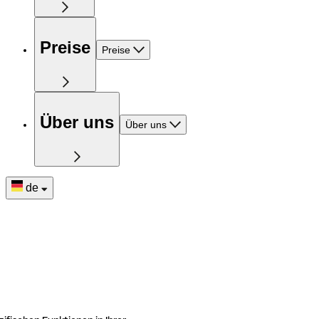
Preise
Preise
Über uns
Über uns
de