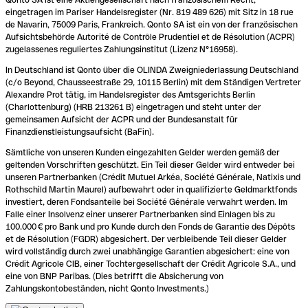
eingetragen im Pariser Handelsregister (Nr. 819 489 626) mit Sitz in 18 rue
de Navarin, 75009 Paris, Frankreich. Qonto SA ist ein von der französischen
Aufsichtsbehörde Autorité de Contrôle Prudentiel et de Résolution (ACPR)
zugelassenes reguliertes Zahlungsinstitut (Lizenz N°16958).
In Deutschland ist Qonto über die OLINDA Zweigniederlassung Deutschland
(c/o Beyond, Chausseestraße 29, 10115 Berlin) mit dem Ständigen Vertreter
Alexandre Prot tätig, im Handelsregister des Amtsgerichts Berlin
(Charlottenburg) (HRB 213261 B) eingetragen und steht unter der
gemeinsamen Aufsicht der ACPR und der Bundesanstalt für
Finanzdienstleistungsaufsicht (BaFin).
Sämtliche von unseren Kunden eingezahlten Gelder werden gemäß der
geltenden Vorschriften geschützt. Ein Teil dieser Gelder wird entweder bei
unseren Partnerbanken (Crédit Mutuel Arkéa, Société Générale, Natixis und
Rothschild Martin Maurel) aufbewahrt oder in qualifizierte Geldmarktfonds
investiert, deren Fondsanteile bei Société Générale verwahrt werden. Im
Falle einer Insolvenz einer unserer Partnerbanken sind Einlagen bis zu
100.000 € pro Bank und pro Kunde durch den Fonds de Garantie des Dépôts
et de Résolution (FGDR) abgesichert. Der verbleibende Teil dieser Gelder
wird vollständig durch zwei unabhängige Garantien abgesichert: eine von
Crédit Agricole CIB, einer Tochtergesellschaft der Crédit Agricole S.A., und
eine von BNP Paribas. (Dies betrifft die Absicherung von
Zahlungskontobeständen, nicht Qonto Investments.)