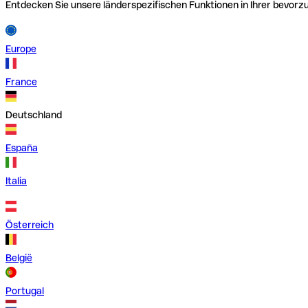
Entdecken Sie unsere länderspezifischen Funktionen in Ihrer bevor
Europe
France
Deutschland
España
Italia
Österreich
België
Portugal