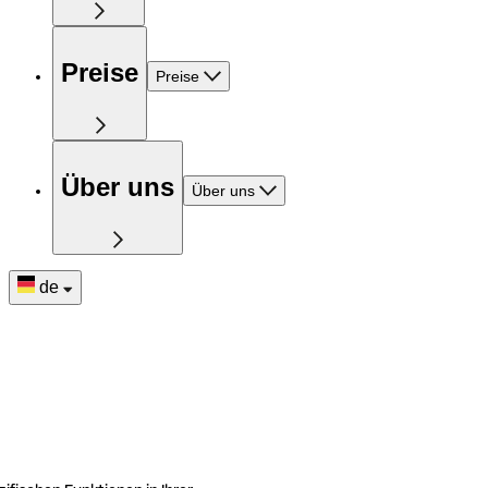
Preise
Preise
Über uns
Über uns
de