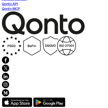
Qonto API
Qonto MCP