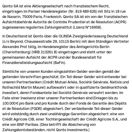
Qonto SA ist eine Aktiengesellschaft nach französischem Recht,
eingetragen im Pariser Handelsregister (Nr. 819 489 626) mit Sitz in 18 rue
de Navarin, 75009 Paris, Frankreich. Qonto SA ist ein von der französischen
Aufsichtsbehörde Autorité de Contrôle Prudentiel et de Résolution (ACPR)
zugelassenes reguliertes Zahlungsinstitut (Lizenz N°16958).
In Deutschland ist Qonto über die OLINDA Zweigniederlassung Deutschland
(c/o Beyond, Chausseestraße 29, 10115 Berlin) mit dem Ständigen Vertreter
Alexandre Prot tätig, im Handelsregister des Amtsgerichts Berlin
(Charlottenburg) (HRB 213261 B) eingetragen und steht unter der
gemeinsamen Aufsicht der ACPR und der Bundesanstalt für
Finanzdienstleistungsaufsicht (BaFin).
Sämtliche von unseren Kunden eingezahlten Gelder werden gemäß der
geltenden Vorschriften geschützt. Ein Teil dieser Gelder wird entweder bei
unseren Partnerbanken (Crédit Mutuel Arkéa, Société Générale, Natixis und
Rothschild Martin Maurel) aufbewahrt oder in qualifizierte Geldmarktfonds
investiert, deren Fondsanteile bei Société Générale verwahrt werden. Im
Falle einer Insolvenz einer unserer Partnerbanken sind Einlagen bis zu
100.000 € pro Bank und pro Kunde durch den Fonds de Garantie des Dépôts
et de Résolution (FGDR) abgesichert. Der verbleibende Teil dieser Gelder
wird vollständig durch zwei unabhängige Garantien abgesichert: eine von
Crédit Agricole CIB, einer Tochtergesellschaft der Crédit Agricole S.A., und
eine von BNP Paribas. (Dies betrifft die Absicherung von
Zahlungskontobeständen, nicht Qonto Investments.)