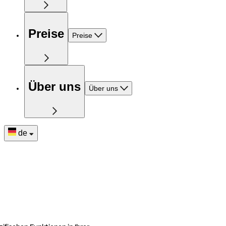
Preise
Preise
Über uns
Über uns
de