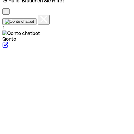
👋 Hallo! Brauchen Sie Hilfe?
1
Qonto