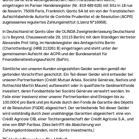
eingetragen im Pariser Handelsregister (Nr. 819 489 626) mit Sitz in 18 rue
de Navarin, 75009 Paris, Frankreich. Qonto SA ist ein von der französischen
Aufsichtsbehörde Autorité de Contrôle Prudentiel et de Résolution (ACPR)
zugelassenes reguliertes Zahlungsinstitut (Lizenz N°16958).
In Deutschland ist Qonto über die OLINDA Zweigniederlassung Deutschland
(c/o Beyond, Chausseestraße 29, 10115 Berlin) mit dem Ständigen Vertreter
Alexandre Prot tätig, im Handelsregister des Amtsgerichts Berlin
(Charlottenburg) (HRB 213261 B) eingetragen und steht unter der
gemeinsamen Aufsicht der ACPR und der Bundesanstalt für
Finanzdienstleistungsaufsicht (BaFin).
Sämtliche von unseren Kunden eingezahlten Gelder werden gemäß der
geltenden Vorschriften geschützt. Ein Teil dieser Gelder wird entweder bei
unseren Partnerbanken (Crédit Mutuel Arkéa, Société Générale, Natixis und
Rothschild Martin Maurel) aufbewahrt oder in qualifizierte Geldmarktfonds
investiert, deren Fondsanteile bei Société Générale verwahrt werden. Im
Falle einer Insolvenz einer unserer Partnerbanken sind Einlagen bis zu
100.000 € pro Bank und pro Kunde durch den Fonds de Garantie des Dépôts
et de Résolution (FGDR) abgesichert. Der verbleibende Teil dieser Gelder
wird vollständig durch zwei unabhängige Garantien abgesichert: eine von
Crédit Agricole CIB, einer Tochtergesellschaft der Crédit Agricole S.A., und
eine von BNP Paribas. (Dies betrifft die Absicherung von
Zahlungskontobeständen, nicht Qonto Investments.)