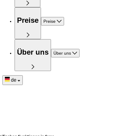
Preise
Preise
Über uns
Über uns
de