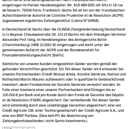
eingetragen im Pariser Handelsregister (Nr. 819 489 626) mit Sitz in 18 rue
de Navarin, 75009 Paris, Frankreich. Qonto SA ist ein von der französischen
Aufsichtsbehörde Autorité de Contrôle Prudentiel et de Résolution (ACPR)
zugelassenes reguliertes Zahlungsinstitut (Lizenz N°16958).
In Deutschland ist Qonto über die OLINDA Zweigniederlassung Deutschland
(c/o Beyond, Chausseestraße 29, 10115 Berlin) mit dem Ständigen Vertreter
Alexandre Prot tätig, im Handelsregister des Amtsgerichts Berlin
(Charlottenburg) (HRB 213261 B) eingetragen und steht unter der
gemeinsamen Aufsicht der ACPR und der Bundesanstalt für
Finanzdienstleistungsaufsicht (BaFin).
Sämtliche von unseren Kunden eingezahlten Gelder werden gemäß der
geltenden Vorschriften geschützt. Ein Teil dieser Gelder wird entweder bei
unseren Partnerbanken (Crédit Mutuel Arkéa, Société Générale, Natixis und
Rothschild Martin Maurel) aufbewahrt oder in qualifizierte Geldmarktfonds
investiert, deren Fondsanteile bei Société Générale verwahrt werden. Im
Falle einer Insolvenz einer unserer Partnerbanken sind Einlagen bis zu
100.000 € pro Bank und pro Kunde durch den Fonds de Garantie des Dépôts
et de Résolution (FGDR) abgesichert. Der verbleibende Teil dieser Gelder
wird vollständig durch zwei unabhängige Garantien abgesichert: eine von
Crédit Agricole CIB, einer Tochtergesellschaft der Crédit Agricole S.A., und
eine von BNP Paribas. (Dies betrifft die Absicherung von
Zahlungskontobeständen, nicht Qonto Investments.)