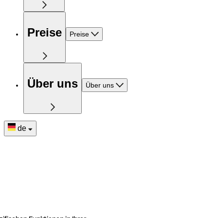
Preise
Preise
Über uns
Über uns
de