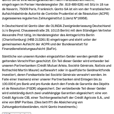
eingetragen im Pariser Handelsregister (Nr. 819 489 626) mit Sitz in 18 rue
de Navarin, 75009 Paris, Frankreich. Qonto SA ist ein von der französischen
Aufsichtsbehörde Autorité de Contrôle Prudentiel et de Résolution (ACPR)
zugelassenes reguliertes Zahlungsinstitut (Lizenz N°16958).
In Deutschland ist Qonto über die OLINDA Zweigniederlassung Deutschland
(c/o Beyond, Chausseestraße 29, 10115 Berlin) mit dem Ständigen Vertreter
Alexandre Prot tätig, im Handelsregister des Amtsgerichts Berlin
(Charlottenburg) (HRB 213261 B) eingetragen und steht unter der
gemeinsamen Aufsicht der ACPR und der Bundesanstalt für
Finanzdienstleistungsaufsicht (BaFin).
Sämtliche von unseren Kunden eingezahlten Gelder werden gemäß der
geltenden Vorschriften geschützt. Ein Teil dieser Gelder wird entweder bei
unseren Partnerbanken (Crédit Mutuel Arkéa, Société Générale, Natixis und
Rothschild Martin Maurel) aufbewahrt oder in qualifizierte Geldmarktfonds
investiert, deren Fondsanteile bei Société Générale verwahrt werden. Im
Falle einer Insolvenz einer unserer Partnerbanken sind Einlagen bis zu
100.000 € pro Bank und pro Kunde durch den Fonds de Garantie des Dépôts
et de Résolution (FGDR) abgesichert. Der verbleibende Teil dieser Gelder
wird vollständig durch zwei unabhängige Garantien abgesichert: eine von
Crédit Agricole CIB, einer Tochtergesellschaft der Crédit Agricole S.A., und
eine von BNP Paribas. (Dies betrifft die Absicherung von
Zahlungskontobeständen, nicht Qonto Investments.)