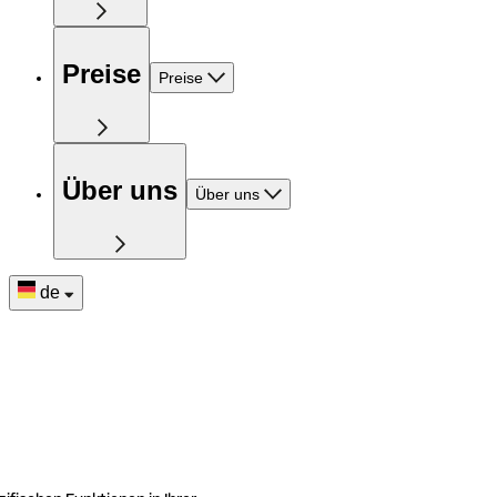
Preise
Preise
Über uns
Über uns
de