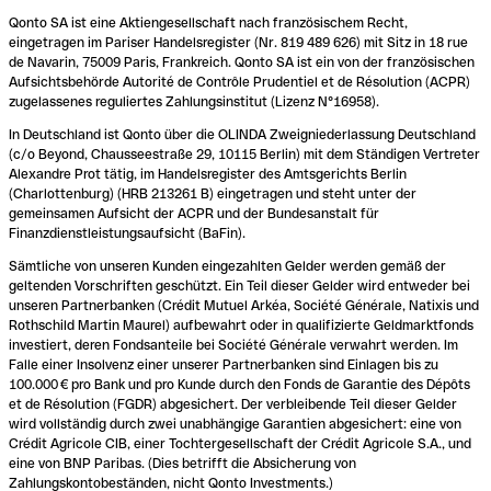
Qonto SA ist eine Aktiengesellschaft nach französischem Recht,
eingetragen im Pariser Handelsregister (Nr. 819 489 626) mit Sitz in 18 rue
de Navarin, 75009 Paris, Frankreich. Qonto SA ist ein von der französischen
Aufsichtsbehörde Autorité de Contrôle Prudentiel et de Résolution (ACPR)
zugelassenes reguliertes Zahlungsinstitut (Lizenz N°16958).
In Deutschland ist Qonto über die OLINDA Zweigniederlassung Deutschland
(c/o Beyond, Chausseestraße 29, 10115 Berlin) mit dem Ständigen Vertreter
Alexandre Prot tätig, im Handelsregister des Amtsgerichts Berlin
(Charlottenburg) (HRB 213261 B) eingetragen und steht unter der
gemeinsamen Aufsicht der ACPR und der Bundesanstalt für
Finanzdienstleistungsaufsicht (BaFin).
Sämtliche von unseren Kunden eingezahlten Gelder werden gemäß der
geltenden Vorschriften geschützt. Ein Teil dieser Gelder wird entweder bei
unseren Partnerbanken (Crédit Mutuel Arkéa, Société Générale, Natixis und
Rothschild Martin Maurel) aufbewahrt oder in qualifizierte Geldmarktfonds
investiert, deren Fondsanteile bei Société Générale verwahrt werden. Im
Falle einer Insolvenz einer unserer Partnerbanken sind Einlagen bis zu
100.000 € pro Bank und pro Kunde durch den Fonds de Garantie des Dépôts
et de Résolution (FGDR) abgesichert. Der verbleibende Teil dieser Gelder
wird vollständig durch zwei unabhängige Garantien abgesichert: eine von
Crédit Agricole CIB, einer Tochtergesellschaft der Crédit Agricole S.A., und
eine von BNP Paribas. (Dies betrifft die Absicherung von
Zahlungskontobeständen, nicht Qonto Investments.)