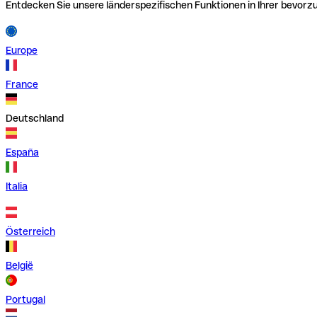
Entdecken Sie unsere länderspezifischen Funktionen in Ihrer bevor
Europe
France
Deutschland
España
Italia
Österreich
België
Portugal