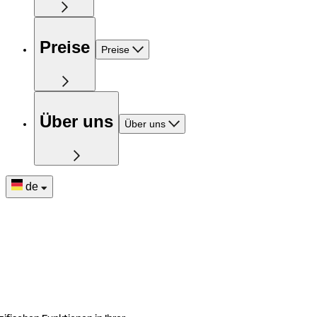
Preise
Preise
Über uns
Über uns
de