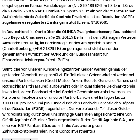
eingetragen im Pariser Handelsregister (Nr. 819 489 626) mit Sitz in 18 rue
de Navarin, 75009 Paris, Frankreich. Qonto SA ist ein von der französischen
Aufsichtsbehörde Autorité de Contrôle Prudentiel et de Résolution (ACPR)
zugelassenes reguliertes Zahlungsinstitut (Lizenz N°16958).
In Deutschland ist Qonto über die OLINDA Zweigniederlassung Deutschland
(c/o Beyond, Chausseestraße 29, 10115 Berlin) mit dem Ständigen Vertreter
Alexandre Prot tätig, im Handelsregister des Amtsgerichts Berlin
(Charlottenburg) (HRB 213261 B) eingetragen und steht unter der
gemeinsamen Aufsicht der ACPR und der Bundesanstalt für
Finanzdienstleistungsaufsicht (BaFin).
Sämtliche von unseren Kunden eingezahlten Gelder werden gemäß der
geltenden Vorschriften geschützt. Ein Teil dieser Gelder wird entweder bei
unseren Partnerbanken (Crédit Mutuel Arkéa, Société Générale, Natixis und
Rothschild Martin Maurel) aufbewahrt oder in qualifizierte Geldmarktfonds
investiert, deren Fondsanteile bei Société Générale verwahrt werden. Im
Falle einer Insolvenz einer unserer Partnerbanken sind Einlagen bis zu
100.000 € pro Bank und pro Kunde durch den Fonds de Garantie des Dépôts
et de Résolution (FGDR) abgesichert. Der verbleibende Teil dieser Gelder
wird vollständig durch zwei unabhängige Garantien abgesichert: eine von
Crédit Agricole CIB, einer Tochtergesellschaft der Crédit Agricole S.A., und
eine von BNP Paribas. (Dies betrifft die Absicherung von
Zahlungskontobeständen, nicht Qonto Investments.)