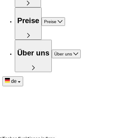
Preise
Preise
Über uns
Über uns
de