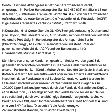
Qonto SA ist eine Aktiengesellschaft nach französischem Recht,
eingetragen im Pariser Handelsregister (Nr. 819 489 626) mit Sitz in 18 rue
de Navarin, 75009 Paris, Frankreich. Qonto SA ist ein von der französischen
Aufsichtsbehörde Autorité de Contrôle Prudentiel et de Résolution (ACPR)
zugelassenes reguliertes Zahlungsinstitut (Lizenz N°16958).
In Deutschland ist Qonto über die OLINDA Zweigniederlassung Deutschland
(c/o Beyond, Chausseestraße 29, 10115 Berlin) mit dem Ständigen Vertreter
Alexandre Prot tätig, im Handelsregister des Amtsgerichts Berlin
(Charlottenburg) (HRB 213261 B) eingetragen und steht unter der
gemeinsamen Aufsicht der ACPR und der Bundesanstalt für
Finanzdienstleistungsaufsicht (BaFin).
Sämtliche von unseren Kunden eingezahlten Gelder werden gemäß der
geltenden Vorschriften geschützt. Ein Teil dieser Gelder wird entweder bei
unseren Partnerbanken (Crédit Mutuel Arkéa, Société Générale, Natixis und
Rothschild Martin Maurel) aufbewahrt oder in qualifizierte Geldmarktfonds
investiert, deren Fondsanteile bei Société Générale verwahrt werden. Im
Falle einer Insolvenz einer unserer Partnerbanken sind Einlagen bis zu
100.000 € pro Bank und pro Kunde durch den Fonds de Garantie des Dépôts
et de Résolution (FGDR) abgesichert. Der verbleibende Teil dieser Gelder
wird vollständig durch zwei unabhängige Garantien abgesichert: eine von
Crédit Agricole CIB, einer Tochtergesellschaft der Crédit Agricole S.A., und
eine von BNP Paribas. (Dies betrifft die Absicherung von
Zahlungskontobeständen, nicht Qonto Investments.)