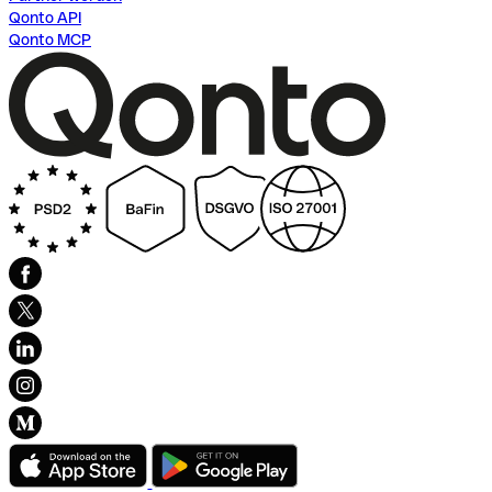
Qonto API
Qonto MCP