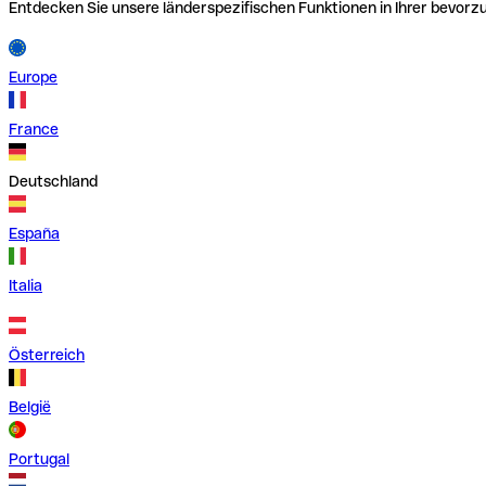
Entdecken Sie unsere länderspezifischen Funktionen in Ihrer bevor
Europe
France
Deutschland
España
Italia
Österreich
België
Portugal