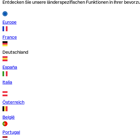
Entdecken Sie unsere länderspezifischen Funktionen in Ihrer bevor
Europe
France
Deutschland
España
Italia
Österreich
België
Portugal