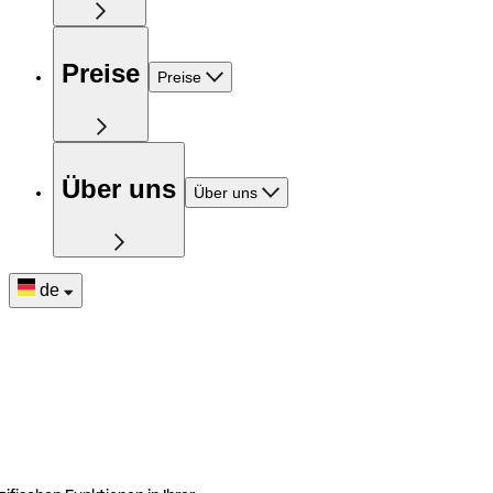
Preise
Preise
Über uns
Über uns
de