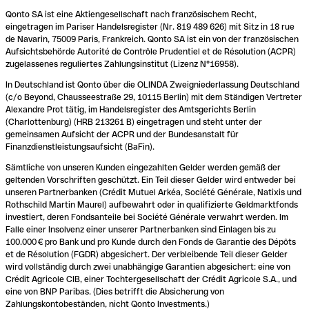
Qonto SA ist eine Aktiengesellschaft nach französischem Recht,
eingetragen im Pariser Handelsregister (Nr. 819 489 626) mit Sitz in 18 rue
de Navarin, 75009 Paris, Frankreich. Qonto SA ist ein von der französischen
Aufsichtsbehörde Autorité de Contrôle Prudentiel et de Résolution (ACPR)
zugelassenes reguliertes Zahlungsinstitut (Lizenz N°16958).
In Deutschland ist Qonto über die OLINDA Zweigniederlassung Deutschland
(c/o Beyond, Chausseestraße 29, 10115 Berlin) mit dem Ständigen Vertreter
Alexandre Prot tätig, im Handelsregister des Amtsgerichts Berlin
(Charlottenburg) (HRB 213261 B) eingetragen und steht unter der
gemeinsamen Aufsicht der ACPR und der Bundesanstalt für
Finanzdienstleistungsaufsicht (BaFin).
Sämtliche von unseren Kunden eingezahlten Gelder werden gemäß der
geltenden Vorschriften geschützt. Ein Teil dieser Gelder wird entweder bei
unseren Partnerbanken (Crédit Mutuel Arkéa, Société Générale, Natixis und
Rothschild Martin Maurel) aufbewahrt oder in qualifizierte Geldmarktfonds
investiert, deren Fondsanteile bei Société Générale verwahrt werden. Im
Falle einer Insolvenz einer unserer Partnerbanken sind Einlagen bis zu
100.000 € pro Bank und pro Kunde durch den Fonds de Garantie des Dépôts
et de Résolution (FGDR) abgesichert. Der verbleibende Teil dieser Gelder
wird vollständig durch zwei unabhängige Garantien abgesichert: eine von
Crédit Agricole CIB, einer Tochtergesellschaft der Crédit Agricole S.A., und
eine von BNP Paribas. (Dies betrifft die Absicherung von
Zahlungskontobeständen, nicht Qonto Investments.)