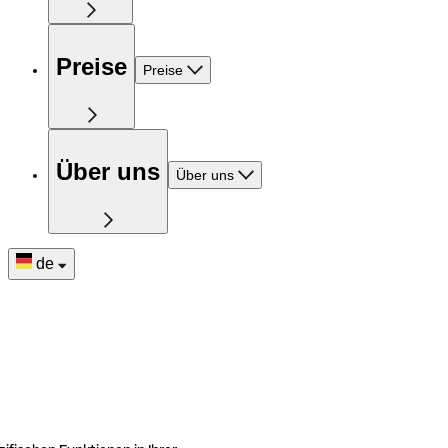
Preise
Preise
Über uns
Über uns
de