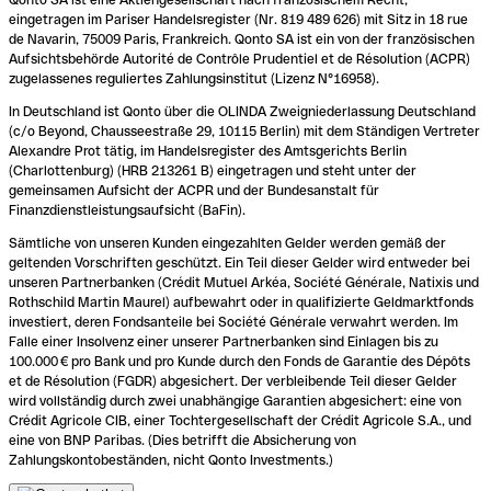
eingetragen im Pariser Handelsregister (Nr. 819 489 626) mit Sitz in 18 rue
de Navarin, 75009 Paris, Frankreich. Qonto SA ist ein von der französischen
Aufsichtsbehörde Autorité de Contrôle Prudentiel et de Résolution (ACPR)
zugelassenes reguliertes Zahlungsinstitut (Lizenz N°16958).
In Deutschland ist Qonto über die OLINDA Zweigniederlassung Deutschland
(c/o Beyond, Chausseestraße 29, 10115 Berlin) mit dem Ständigen Vertreter
Alexandre Prot tätig, im Handelsregister des Amtsgerichts Berlin
(Charlottenburg) (HRB 213261 B) eingetragen und steht unter der
gemeinsamen Aufsicht der ACPR und der Bundesanstalt für
Finanzdienstleistungsaufsicht (BaFin).
Sämtliche von unseren Kunden eingezahlten Gelder werden gemäß der
geltenden Vorschriften geschützt. Ein Teil dieser Gelder wird entweder bei
unseren Partnerbanken (Crédit Mutuel Arkéa, Société Générale, Natixis und
Rothschild Martin Maurel) aufbewahrt oder in qualifizierte Geldmarktfonds
investiert, deren Fondsanteile bei Société Générale verwahrt werden. Im
Falle einer Insolvenz einer unserer Partnerbanken sind Einlagen bis zu
100.000 € pro Bank und pro Kunde durch den Fonds de Garantie des Dépôts
et de Résolution (FGDR) abgesichert. Der verbleibende Teil dieser Gelder
wird vollständig durch zwei unabhängige Garantien abgesichert: eine von
Crédit Agricole CIB, einer Tochtergesellschaft der Crédit Agricole S.A., und
eine von BNP Paribas. (Dies betrifft die Absicherung von
Zahlungskontobeständen, nicht Qonto Investments.)