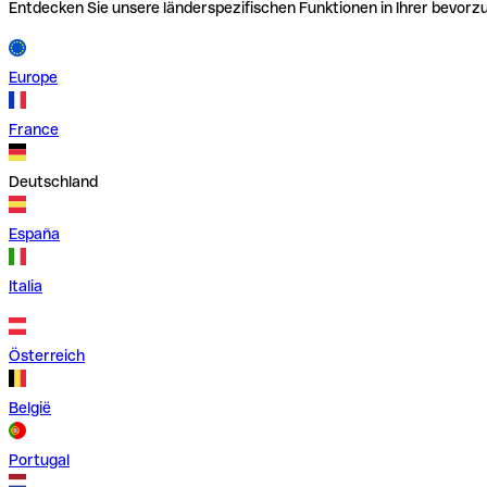
Entdecken Sie unsere länderspezifischen Funktionen in Ihrer bevor
Europe
France
Deutschland
España
Italia
Österreich
België
Portugal