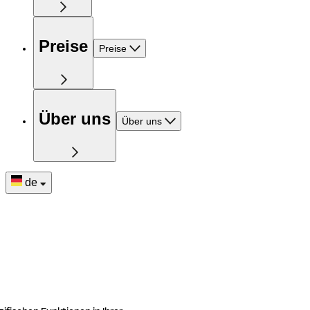
Preise
Preise
Über uns
Über uns
de