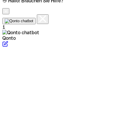
👋 Hallo! Brauchen Sie Hilfe?
1
Qonto