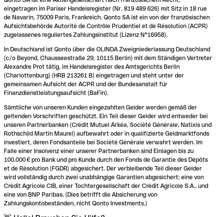
eingetragen im Pariser Handelsregister (Nr. 819 489 626) mit Sitz in 18 rue
de Navarin, 75009 Paris, Frankreich. Qonto SA ist ein von der französischen
Aufsichtsbehörde Autorité de Contrôle Prudentiel et de Résolution (ACPR)
zugelassenes reguliertes Zahlungsinstitut (Lizenz N°16958).
In Deutschland ist Qonto über die OLINDA Zweigniederlassung Deutschland
(c/o Beyond, Chausseestraße 29, 10115 Berlin) mit dem Ständigen Vertreter
Alexandre Prot tätig, im Handelsregister des Amtsgerichts Berlin
(Charlottenburg) (HRB 213261 B) eingetragen und steht unter der
gemeinsamen Aufsicht der ACPR und der Bundesanstalt für
Finanzdienstleistungsaufsicht (BaFin).
Sämtliche von unseren Kunden eingezahlten Gelder werden gemäß der
geltenden Vorschriften geschützt. Ein Teil dieser Gelder wird entweder bei
unseren Partnerbanken (Crédit Mutuel Arkéa, Société Générale, Natixis und
Rothschild Martin Maurel) aufbewahrt oder in qualifizierte Geldmarktfonds
investiert, deren Fondsanteile bei Société Générale verwahrt werden. Im
Falle einer Insolvenz einer unserer Partnerbanken sind Einlagen bis zu
100.000 € pro Bank und pro Kunde durch den Fonds de Garantie des Dépôts
et de Résolution (FGDR) abgesichert. Der verbleibende Teil dieser Gelder
wird vollständig durch zwei unabhängige Garantien abgesichert: eine von
Crédit Agricole CIB, einer Tochtergesellschaft der Crédit Agricole S.A., und
eine von BNP Paribas. (Dies betrifft die Absicherung von
Zahlungskontobeständen, nicht Qonto Investments.)