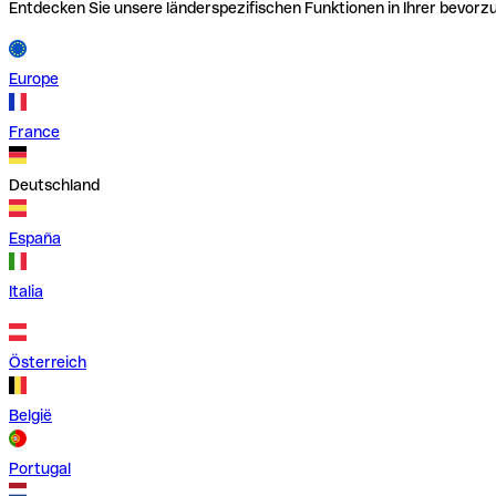
Entdecken Sie unsere länderspezifischen Funktionen in Ihrer bevor
Europe
France
Deutschland
España
Italia
Österreich
België
Portugal