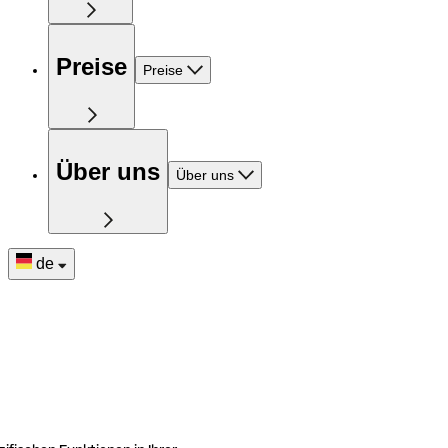
Preise
Preise
Über uns
Über uns
de