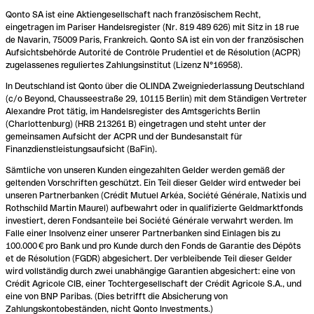
Qonto SA ist eine Aktiengesellschaft nach französischem Recht,
eingetragen im Pariser Handelsregister (Nr. 819 489 626) mit Sitz in 18 rue
de Navarin, 75009 Paris, Frankreich. Qonto SA ist ein von der französischen
Aufsichtsbehörde Autorité de Contrôle Prudentiel et de Résolution (ACPR)
zugelassenes reguliertes Zahlungsinstitut (Lizenz N°16958).
In Deutschland ist Qonto über die OLINDA Zweigniederlassung Deutschland
(c/o Beyond, Chausseestraße 29, 10115 Berlin) mit dem Ständigen Vertreter
Alexandre Prot tätig, im Handelsregister des Amtsgerichts Berlin
(Charlottenburg) (HRB 213261 B) eingetragen und steht unter der
gemeinsamen Aufsicht der ACPR und der Bundesanstalt für
Finanzdienstleistungsaufsicht (BaFin).
Sämtliche von unseren Kunden eingezahlten Gelder werden gemäß der
geltenden Vorschriften geschützt. Ein Teil dieser Gelder wird entweder bei
unseren Partnerbanken (Crédit Mutuel Arkéa, Société Générale, Natixis und
Rothschild Martin Maurel) aufbewahrt oder in qualifizierte Geldmarktfonds
investiert, deren Fondsanteile bei Société Générale verwahrt werden. Im
Falle einer Insolvenz einer unserer Partnerbanken sind Einlagen bis zu
100.000 € pro Bank und pro Kunde durch den Fonds de Garantie des Dépôts
et de Résolution (FGDR) abgesichert. Der verbleibende Teil dieser Gelder
wird vollständig durch zwei unabhängige Garantien abgesichert: eine von
Crédit Agricole CIB, einer Tochtergesellschaft der Crédit Agricole S.A., und
eine von BNP Paribas. (Dies betrifft die Absicherung von
Zahlungskontobeständen, nicht Qonto Investments.)