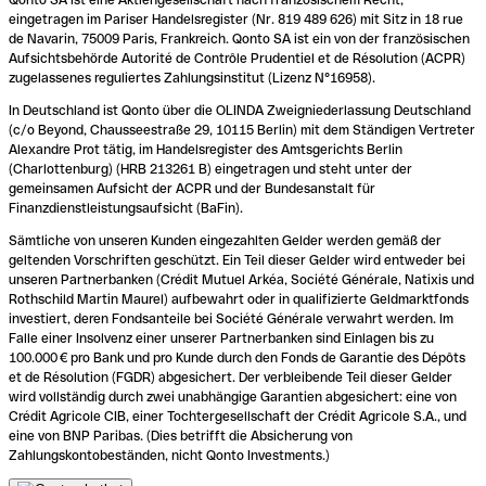
eingetragen im Pariser Handelsregister (Nr. 819 489 626) mit Sitz in 18 rue
de Navarin, 75009 Paris, Frankreich. Qonto SA ist ein von der französischen
Aufsichtsbehörde Autorité de Contrôle Prudentiel et de Résolution (ACPR)
zugelassenes reguliertes Zahlungsinstitut (Lizenz N°16958).
In Deutschland ist Qonto über die OLINDA Zweigniederlassung Deutschland
(c/o Beyond, Chausseestraße 29, 10115 Berlin) mit dem Ständigen Vertreter
Alexandre Prot tätig, im Handelsregister des Amtsgerichts Berlin
(Charlottenburg) (HRB 213261 B) eingetragen und steht unter der
gemeinsamen Aufsicht der ACPR und der Bundesanstalt für
Finanzdienstleistungsaufsicht (BaFin).
Sämtliche von unseren Kunden eingezahlten Gelder werden gemäß der
geltenden Vorschriften geschützt. Ein Teil dieser Gelder wird entweder bei
unseren Partnerbanken (Crédit Mutuel Arkéa, Société Générale, Natixis und
Rothschild Martin Maurel) aufbewahrt oder in qualifizierte Geldmarktfonds
investiert, deren Fondsanteile bei Société Générale verwahrt werden. Im
Falle einer Insolvenz einer unserer Partnerbanken sind Einlagen bis zu
100.000 € pro Bank und pro Kunde durch den Fonds de Garantie des Dépôts
et de Résolution (FGDR) abgesichert. Der verbleibende Teil dieser Gelder
wird vollständig durch zwei unabhängige Garantien abgesichert: eine von
Crédit Agricole CIB, einer Tochtergesellschaft der Crédit Agricole S.A., und
eine von BNP Paribas. (Dies betrifft die Absicherung von
Zahlungskontobeständen, nicht Qonto Investments.)