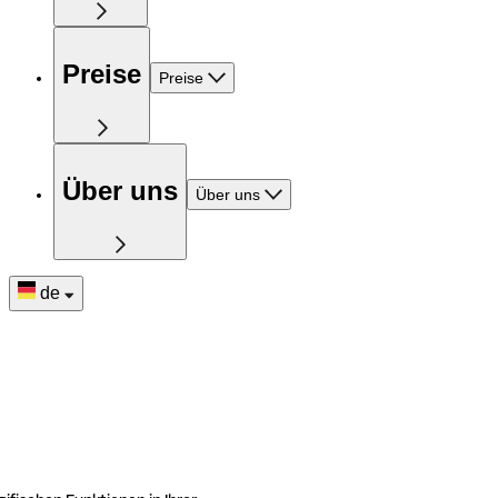
Preise
Preise
Über uns
Über uns
de