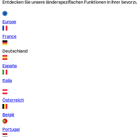
Entdecken Sie unsere länderspezifischen Funktionen in Ihrer bevor
Europe
France
Deutschland
España
Italia
Österreich
België
Portugal